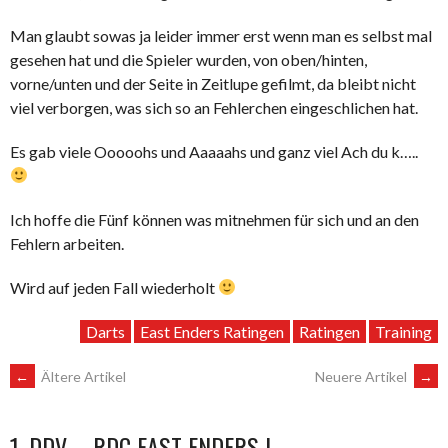
Man glaubt sowas ja leider immer erst wenn man es selbst mal
gesehen hat und die Spieler wurden, von oben/hinten,
vorne/unten und der Seite in Zeitlupe gefilmt, da bleibt nicht
viel verborgen, was sich so an Fehlerchen eingeschlichen hat.
Es gab viele Ooooohs und Aaaaahs und ganz viel Ach du k…..
Ich hoffe die Fünf können was mitnehmen für sich und an den
Fehlern arbeiten.
Wird auf jeden Fall wiederholt
Darts
East Enders Ratingen
Ratingen
Training
BEITRAGSNAVIGATION
←
Ältere Artikel
Neuere Artikel
→
1. DDV – RDC EAST ENDERS I