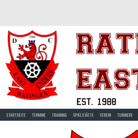
Springe
zum
Inhalt
STARTSEITE
TERMINE
TRAINING
SPIELSTÄTTE
VEREIN
TURNIERE