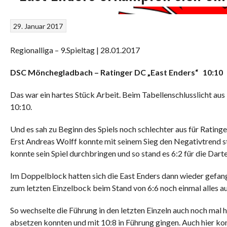
29. Januar 2017
Regionalliga – 9.Spieltag | 28.01.2017
DSC Mönchegladbach – Ratinger DC „East Enders“ 10:10
Das war ein hartes Stück Arbeit. Beim Tabellenschlusslicht a
10:10.
Und es sah zu Beginn des Spiels noch schlechter aus für Ratinge
Erst Andreas Wolff konnte mit seinem Sieg den Negativtrend 
konnte sein Spiel durchbringen und so stand es 6:2 für die Dar
Im Doppelblock hatten sich die East Enders dann wieder gefa
zum letzten Einzelbock beim Stand von 6:6 noch einmal alles au
So wechselte die Führung in den letzten Einzeln auch noch mal h
absetzen konnten und mit 10:8 in Führung gingen. Auch hier ko