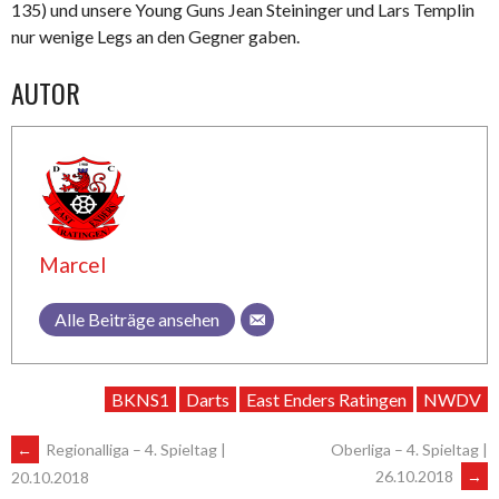
135) und unsere Young Guns Jean Steininger und Lars Templin
nur wenige Legs an den Gegner gaben.
AUTOR
Marcel
Alle Beiträge ansehen
BKNS1
Darts
East Enders Ratingen
NWDV
ARTIKEL-
←
Regionalliga – 4. Spieltag |
Oberliga – 4. Spieltag |
26.10.2018
→
20.10.2018