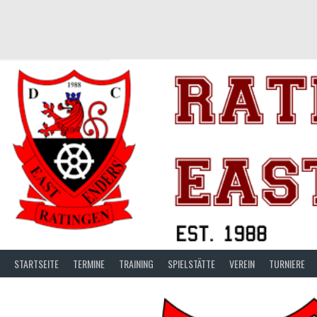
Springe
zum
Inhalt
STARTSEITE
TERMINE
TRAINING
SPIELSTÄTTE
VEREIN
TURNIERE