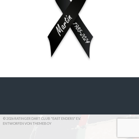
© 2026 RATINGER DART CLUB "EAST ENDERS" E.V.
ENTWORFEN VON THEMEBOY