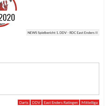
.2020
NEWS
Spielbericht 1. DDV - RDC East Enders II
Darts
DDV
East Enders Ratingen
Mittelliga