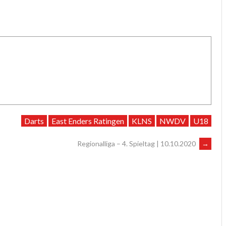
Darts
East Enders Ratingen
KLNS
NWDV
U18
Regionalliga – 4. Spieltag | 10.10.2020
→