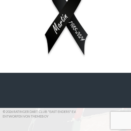
© 2026 RATINGER DART CLUB "EAST ENDERS" E.V.
ENTWORFEN VON THEMEBOY