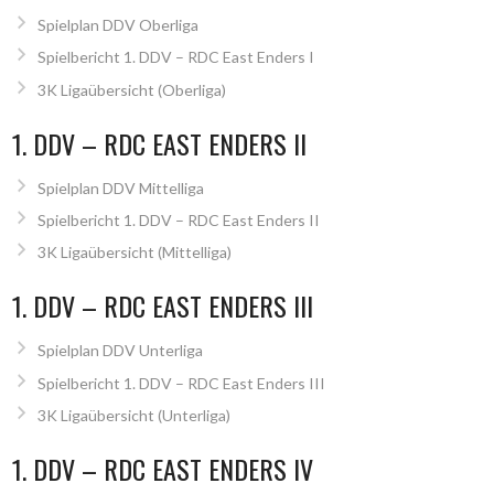
Spielplan DDV Oberliga
Spielbericht 1. DDV – RDC East Enders I
3K Ligaübersicht (Oberliga)
1. DDV – RDC EAST ENDERS II
Spielplan DDV Mittelliga
Spielbericht 1. DDV – RDC East Enders II
3K Ligaübersicht (Mittelliga)
1. DDV – RDC EAST ENDERS III
Spielplan DDV Unterliga
Spielbericht 1. DDV – RDC East Enders III
3K Ligaübersicht (Unterliga)
1. DDV – RDC EAST ENDERS IV