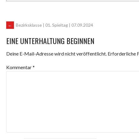
ARTIKEL-
←
Bezirksklasse | 01. Spieltag | 07.09.2024
EINE UNTERHALTUNG BEGINNEN
NAVIGATION
Deine E-Mail-Adresse wird nicht veröffentlicht.
Erforderliche 
Kommentar
*