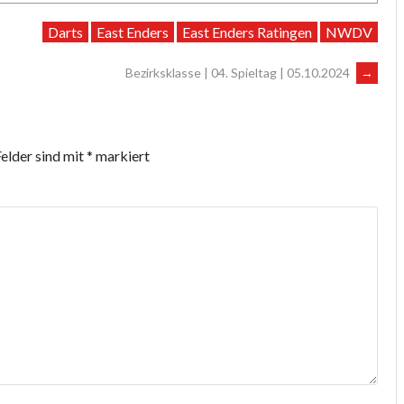
Darts
East Enders
East Enders Ratingen
NWDV
Bezirksklasse | 04. Spieltag | 05.10.2024
→
Felder sind mit
*
markiert