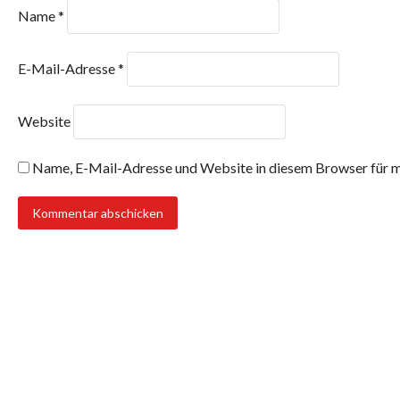
Name
*
E-Mail-Adresse
*
Website
Name, E-Mail-Adresse und Website in diesem Browser für 