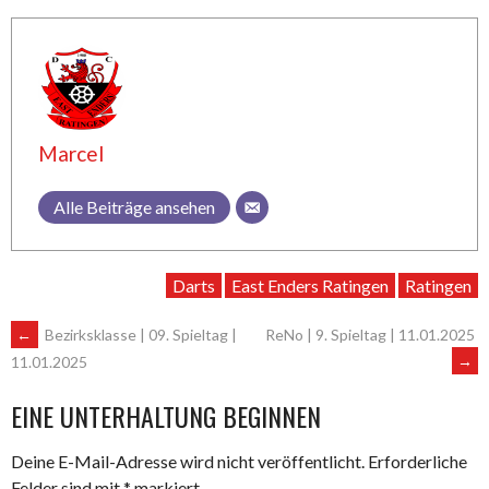
Marcel
Alle Beiträge ansehen
Darts
East Enders Ratingen
Ratingen
ARTIKEL-
←
Bezirksklasse | 09. Spieltag |
ReNo | 9. Spieltag | 11.01.2025
→
11.01.2025
NAVIGATION
EINE UNTERHALTUNG BEGINNEN
Deine E-Mail-Adresse wird nicht veröffentlicht.
Erforderliche
Felder sind mit
*
markiert