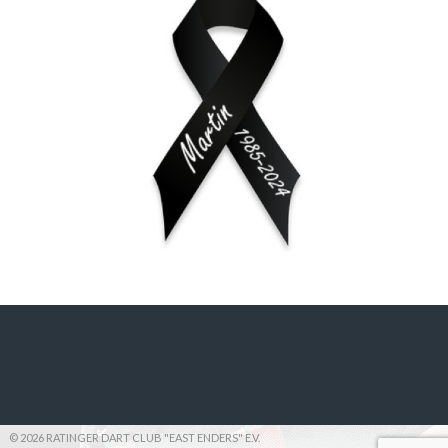
© 2026 RATINGER DART CLUB "EAST ENDERS" E.V.