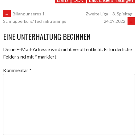
ARTIKEL-
←
Billanz unseres 1.
Zweite Liga – 3. Spieltag |
24.09.2022
→
Schnupperkurs/Techniktrainings
NAVIGATION
EINE UNTERHALTUNG BEGINNEN
Deine E-Mail-Adresse wird nicht veröffentlicht.
Erforderliche
Felder sind mit
*
markiert
Kommentar
*