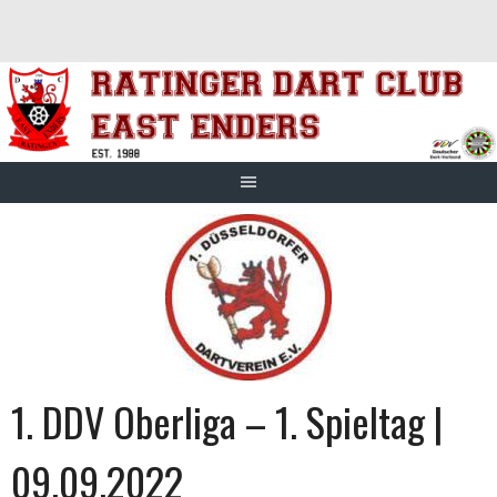
Springe
zum
Inhalt
1. DDV Oberliga – 1. Spieltag |
09.09.2022