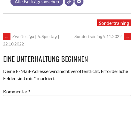
Alle Beiträge ansehen
Sondertraining
ARTIKEL-
←
Zweite Liga | 6. Spieltag |
Sondertraining 9.11.2022
→
22.10.2022
NAVIGATION
EINE UNTERHALTUNG BEGINNEN
Deine E-Mail-Adresse wird nicht veröffentlicht.
Erforderliche
Felder sind mit
*
markiert
Kommentar
*