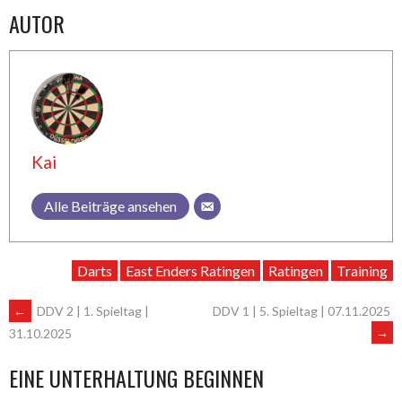
AUTOR
Kai
Alle Beiträge ansehen
Darts
East Enders Ratingen
Ratingen
Training
ARTIKEL-
←
DDV 2 | 1. Spieltag |
DDV 1 | 5. Spieltag | 07.11.2025
→
31.10.2025
NAVIGATION
EINE UNTERHALTUNG BEGINNEN