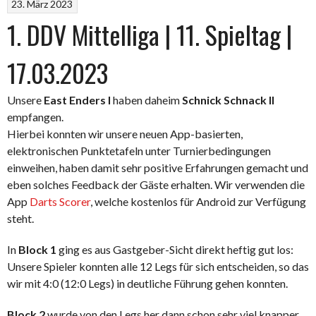
23. März 2023
1. DDV Mittelliga | 11. Spieltag |
17.03.2023
Unsere
East Enders I
haben daheim
Schnick Schnack II
empfangen.
Hierbei konnten wir unsere neuen App-basierten,
elektronischen Punktetafeln unter Turnierbedingungen
einweihen, haben damit sehr positive Erfahrungen gemacht und
eben solches Feedback der Gäste erhalten. Wir verwenden die
App
Darts Scorer
, welche kostenlos für Android zur Verfügung
steht.
In
Block 1
ging es aus Gastgeber-Sicht direkt heftig gut los:
Unsere Spieler konnten alle 12 Legs für sich entscheiden, so das
wir mit 4:0 (12:0 Legs) in deutliche Führung gehen konnten.
Block 2
wurde von den Legs her dann schon sehr viel knapper,