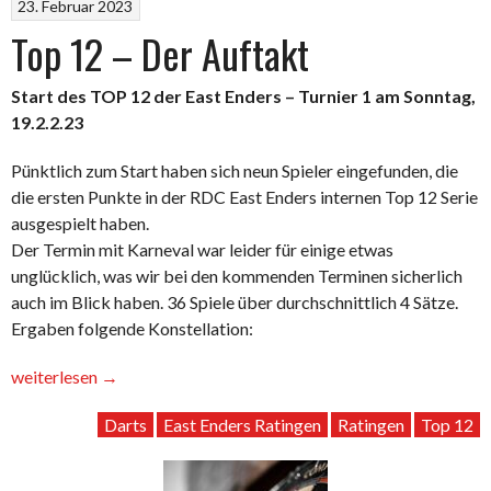
23. Februar 2023
Top 12 – Der Auftakt
Start des TOP 12 der East Enders – Turnier 1 am Sonntag,
19.2.2.23
Pünktlich zum Start haben sich neun Spieler eingefunden, die
die ersten Punkte in der RDC East Enders internen Top 12 Serie
ausgespielt haben.
Der Termin mit Karneval war leider für einige etwas
unglücklich, was wir bei den kommenden Terminen sicherlich
auch im Blick haben. 36 Spiele über durchschnittlich 4 Sätze.
Ergaben folgende Konstellation:
„Top
weiterlesen
→
12
Darts
East Enders Ratingen
Ratingen
Top 12
–
Der
Auftakt“