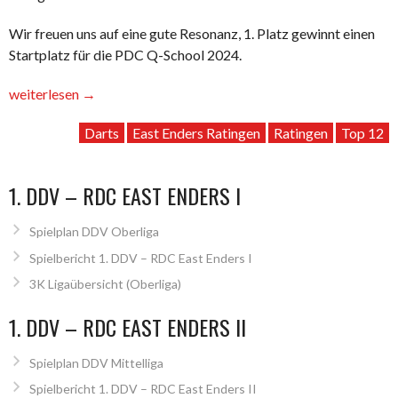
Wir freuen uns auf eine gute Resonanz, 1. Platz gewinnt einen
Startplatz für die PDC Q-School 2024.
„interne
weiterlesen
→
Top
Darts
East Enders Ratingen
Ratingen
Top 12
12
Turnierserie“
1. DDV – RDC EAST ENDERS I
Spielplan DDV Oberliga
Spielbericht 1. DDV – RDC East Enders I
3K Ligaübersicht (Oberliga)
1. DDV – RDC EAST ENDERS II
Spielplan DDV Mittelliga
Spielbericht 1. DDV – RDC East Enders II